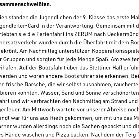
zusammenschweißten.
rien standen die Jugend­li­chen der 9. Klasse das erste Ma
gend­leiter-Card in der Verant­wor­tung. Gemeinsam mit 
lebten sie die Feri­en­fahrt ins ZERUM nach Uecker­münd
n­er­satz­ver­kehr wurden durch die Über­fahrt mit dem Boo
gekrönt. Am Nach­mittag unter­stützen Koope­ra­ti­ons­spi
 Gruppen und sorgten für jede Menge Spaß. Am zweite
i­hafen. Auf der Boots­fahrt über das Stet­tiner Haff erfuh
werden und woran andere Boots­führer sie erkennen. Be
n frische Barsche, die wir selbst ausnahmen, räuchert
bieren konnten. Wasser, Sand und Sonne verschö­nerten 
­fahrt und wir verbrachten den Nach­mittag am Strand un
ger­feuer. Am Mitt­woch wartete vor unserer Abreise noch 
Wendt war für uns aus Rieth gekommen, um mit uns das Mi
Vorher wurden aller­dings noch die Sachen gepackt und d
 es Hände waschen und Pizza backen. Nachdem der Teig f