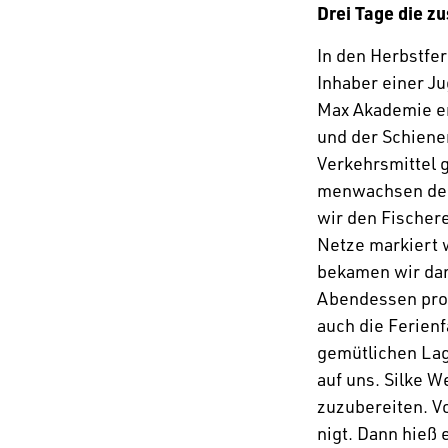
Drei Tage die 
In den Herbst­fe­
Inhaber einer Ju
Max Akademie er
und der Schie­ne
Verkehrs­mittel 
men­wachsen der
wir den Fische­re
Netze markiert 
bekamen wir dan
Abend­essen pro
auch die Feri­en
gemüt­li­chen La
auf uns. Silke 
zuzu­be­reiten. 
nigt. Dann hieß