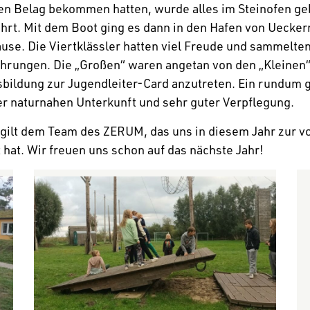
ren Belag bekommen hatten, wurde alles im Stein­ofen ge
hrt. Mit dem Boot ging es dann in den Hafen von Uecke
use. Die Viert­klässler hatten viel Freude und sammelte
h­rungen. Die „Großen“ waren angetan von den „Kleinen“
sbil­dung zur Jugend­leiter-Card anzu­treten. Ein rundum 
er natur­nahen Unter­kunft und sehr guter Verpflegung.
 gilt dem Team des ZERUM, das uns in diesem Jahr zur vo
 hat. Wir freuen uns schon auf das nächste Jahr!