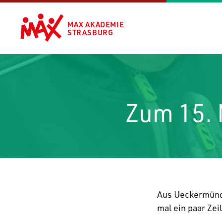
MAX AKADEMIE
STRASBURG
Zum 15.
Aus Uecker­münde
mal ein paar Ze