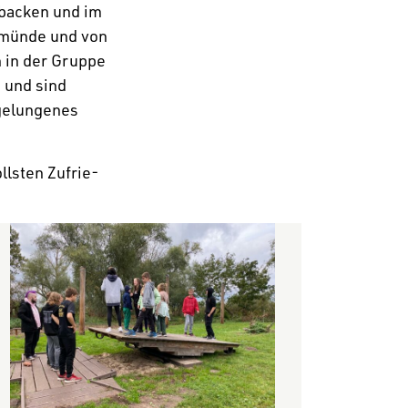
ba­cken und im
r­münde und von
n in der Gruppe
 und sind
gelun­genes
llsten Zufrie­