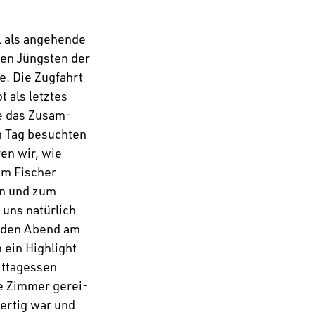
l als ange­hende
den Jüngsten der
e. Die Zugfahrt
t als letztes
ele das Zusam­
n Tag besuchten
ren wir, wie
im Fischer
en und zum
uns natür­lich
d den Abend am
ein High­light
ttag­essen
ie Zimmer gerei­
ertig war und