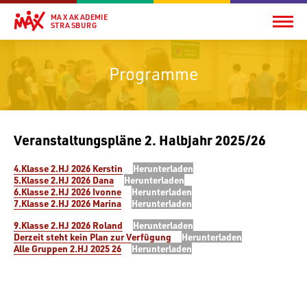
MAX AKADEMIE
STRASBURG
Programme
Veranstaltungspläne 2. Halbjahr 2025/26
4.Klasse 2.HJ 2026 Kerstin
Herun­ter­laden
5.Klasse 2.HJ 2026 Dana
Herun­ter­laden
6.Klasse 2.HJ 2026 Ivonne
Herun­ter­laden
7.Klasse 2.HJ 2026 Marina
Herun­ter­laden
9.Klasse 2.HJ 2026 Roland
Herun­ter­laden
Derzeit steht kein Plan zur Verfü­gung
Herun­ter­laden
Alle Gruppen 2.HJ 2025 26
Herun­ter­laden