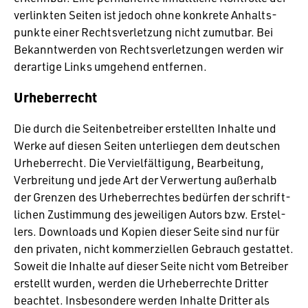
verlinkten Seiten ist jedoch ohne konkrete Anhalts­
punkte einer Rechts­ver­let­zung nicht zumutbar. Bei
Bekannt­werden von Rechts­ver­let­zungen werden wir
derar­tige Links umge­hend entfernen.
Urheberrecht
Die durch die Seiten­be­treiber erstellten Inhalte und
Werke auf diesen Seiten unter­liegen dem deut­schen
Urhe­ber­recht. Die Verviel­fäl­ti­gung, Bear­bei­tung,
Verbrei­tung und jede Art der Verwer­tung außer­halb
der Grenzen des Urhe­ber­rechtes bedürfen der schrift­
li­chen Zustim­mung des jewei­ligen Autors bzw. Erstel­
lers. Down­loads und Kopien dieser Seite sind nur für
den privaten, nicht kommer­zi­ellen Gebrauch gestattet.
Soweit die Inhalte auf dieser Seite nicht vom Betreiber
erstellt wurden, werden die Urhe­ber­rechte Dritter
beachtet. Insbe­son­dere werden Inhalte Dritter als