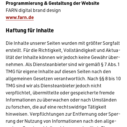
Program­mie­rung & Gestal­tung der Website
FARN digital brand design
www.farn.de
Haftung für Inhalte
Die Inhalte unserer Seiten wurden mit größter Sorg­falt
erstellt. Für die Rich­tig­keit, Voll­stän­dig­keit und Aktua­
lität der Inhalte können wir jedoch keine Gewähr über­
nehmen. Als Diens­te­an­bieter sind wir gemäß § 7 Abs.1
TMG für eigene Inhalte auf diesen Seiten nach den
allge­meinen Gesetzen verant­wort­lich. Nach §§ 8 bis 10
TMG sind wir als Diens­te­an­bieter jedoch nicht
verpflichtet, über­mit­telte oder gespei­cherte fremde
Infor­ma­tionen zu über­wa­chen oder nach Umständen
zu forschen, die auf eine rechts­wid­rige Tätig­keit
hinweisen. Verpflich­tungen zur Entfer­nung oder Sper­
rung der Nutzung von Infor­ma­tionen nach den allge­