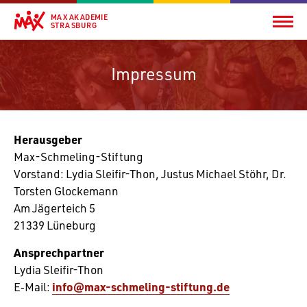
MAX AKADEMIE
STRASBURG
Impressum
Heraus­geber
Max-Schme­ling-Stif­tung
Vorstand: Lydia Sleifir-Thon, Justus Michael Stöhr, Dr.
Torsten Glocke­mann
Am Jäger­teich 5
21339 Lüne­burg
Ansprech­partner
Lydia Sleifir-Thon
E‑Mail:
info@max-schmeling-stiftung.de