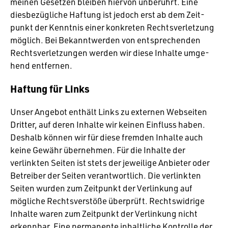
meinen Gesetzen bleiben hiervon unbe­rührt. Eine
dies­be­züg­liche Haftung ist jedoch erst ab dem Zeit­
punkt der Kenntnis einer konkreten Rechts­ver­let­zung
möglich. Bei Bekannt­werden von entspre­chenden
Rechts­ver­let­zungen werden wir diese Inhalte umge­
hend entfernen.
Haftung für Links
Unser Angebot enthält Links zu externen Webseiten
Dritter, auf deren Inhalte wir keinen Einfluss haben.
Deshalb können wir für diese fremden Inhalte auch
keine Gewähr über­nehmen. Für die Inhalte der
verlinkten Seiten ist stets der jewei­lige Anbieter oder
Betreiber der Seiten verant­wort­lich. Die verlinkten
Seiten wurden zum Zeit­punkt der Verlin­kung auf
mögliche Rechts­ver­stöße über­prüft. Rechts­wid­rige
Inhalte waren zum Zeit­punkt der Verlin­kung nicht
erkennbar. Eine perma­nente inhalt­liche Kontrolle der