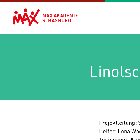
MAX AKADEMIE
STRASBURG
Linols
Projekt­lei­tung
Helfer: Ilona W
Teil­nehmer: Ki