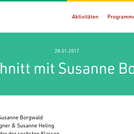
Aktivitäten
Programm
28.01.2017
chnitt mit Susanne B
: Susanne Borgwald
agner & Susanne Heling
nder der sechsten Klassen