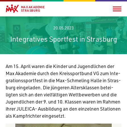
MAX AKADEMIE
STRASBURG
20.05.2023
Integratives Sportfest in Strasburg
Am 15. April waren die Kinder und Jugend­li­chen der
Max Akademie durch den Kreis­sport­bund VG zum Inte­
gra­ti­ons­sport­fest in die Max-Schme­ling Halle in Stras­
burg einge­laden. Die jüngeren Alters­klassen betei­
ligten sich an den viel­fäl­tigen Wett­be­werben und die
Jugend­li­chen der 9. und 10. Klassen waren im Rahmen
ihrer JULEICA- Ausbil­dung an den einzelnen Stationen
als Kampf­richter eingesetzt.