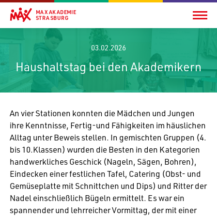
MAX AKADEMIE
STRASBURG
03.02.2026
Haushaltstag bei den Akademikern
An vier Stationen konnten die Mädchen und Jungen
ihre Kennt­nisse, Fertig-und Fähig­keiten im häus­li­chen
Alltag unter Beweis stellen. In gemischten Gruppen (4.
bis 10.Klassen) wurden die Besten in den Kate­go­rien
hand­werk­li­ches Geschick (Nageln, Sägen, Bohren),
Einde­cken einer fest­li­chen Tafel, Cate­ring (Obst- und
Gemü­se­platte mit Schnitt­chen und Dips) und Ritter der
Nadel einschließ­lich Bügeln ermit­telt. Es war ein
span­nender und lehr­rei­cher Vormittag, der mit einer