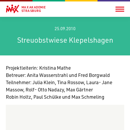
MAX AKADEMIE
STRASBURG
25.09.2010
Streuobstwiese Klepelshagen
Projekt­lei­terin: Kris­tina Mathe
Betreuer: Anita Wasser­strahl und Fred Borgwald
Teil­nehmer: Julia Klein, Tina Rossow, Laura- Jane
Massow, Rolf- Otto Nadazy, Max Gärtner
Robin Holtz, Paul Schülke und Max Schmeling