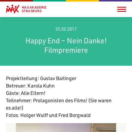
MAX AKADEMIE
STRASBURG
25.02.2017
Happy End – Nein Danke!
Filmpremiere
Projekt­lei­tung: Gustav Baitinger
Betreuer: Karola Kuhn
Gäste: Alle Eltern!
Teil­nehmer: Prot­ago­nisten des Films! (Sie waren
es alle!)
Fotos: Holger Wulff und Fred Borgwald