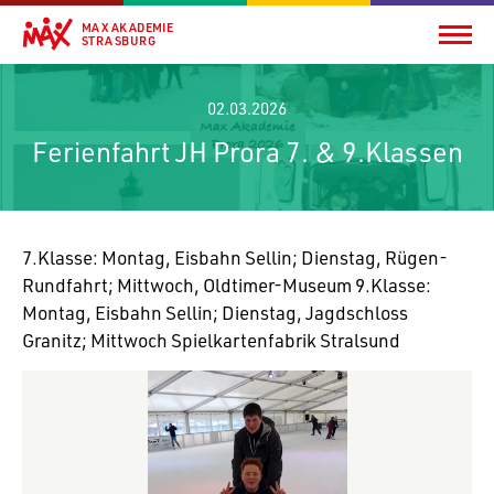
MAX AKADEMIE
STRASBURG
02.03.2026
Ferienfahrt JH Prora 7. & 9.Klassen
7.Klasse: Montag, Eisbahn Sellin; Dienstag, Rügen-
Rund­fahrt; Mitt­woch, Oldtimer-Museum 9.Klasse:
Montag, Eisbahn Sellin; Dienstag, Jagd­schloss
Granitz; Mitt­woch Spiel­kar­ten­fa­brik Stralsund