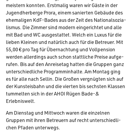
meis­tern konnten. Erst­malig waren wir Gäste in der
Jugend­her­berge Prora, einem sanierten Gebäude des
ehema­ligen KdF-Bades aus der Zeit des Natio­nal­so­zia­
lismus. Die Zimmer sind modern einge­richtet und alle
mit Bad und WC ausge­stattet. Welch ein Luxus für die
lieben Kleinen und natür­lich auch für die Betreuer. Mit
55,00 € pro Tag für Über­nach­tung und Voll­pen­sion
werden aller­dings auch schon statt­liche Preise aufge­
rufen. Bis auf den Anrei­setag hatten die Gruppen ganz
unter­schied­liche Programm­in­halte. Am Montag ging
es für alle nach Sellin. Die Großen vergnügten sich auf
der Kunst­eis­bahn und die vierten bis sechsten Klassen
tummelten sich in der AHOI Rügen Bade-&
Erlebniswelt.
Am Dienstag und Mitt­woch waren die einzelnen
Gruppen mit ihren Betreuern auf recht unter­schied­li­
chen Pfaden unterwegs.