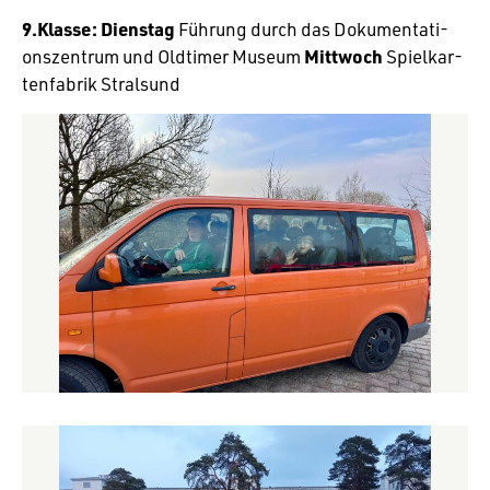
9.Klasse:
Dienstag
Führung durch das Doku­men­ta­ti­
ons­zen­trum und Oldtimer Museum
Mitt­woch
Spiel­kar­
ten­fa­brik Stralsund