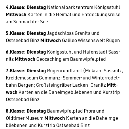
4.Klasse:
Dienstag
Natio­nal­park­zen­trum Königs­stuhl
Mitt­woch
Karten in die Heimat und Entde­ckungs­reise
am Schmachter See
5.Klasse:
Dienstag
Jagd­schloss Granits und
Ostseebad Binz
Mitt­woch
Galileo Wissens­welt Rügen
6.Klasse:
Dienstag
Königs­stuhl und Hafen­stadt Sass­
nitz
Mitt­woch
Geocaching am Baumwipfelpfad
7.Klasse:
Dienstag
Rügen­rund­fahrt (Mukran; Sass­nitz;
Krei­de­mu­seum Gummanz; Sommer-und Winter­ro­del­
bahn Bergen; Groß­stein­gräber Lacken-Granitz
Mitt­
woch
Karten an die Daheim­ge­blie­benen und Kurz­trip
Ostseebad Binz
8.Klasse:
Dienstag
Baum­wip­fel­pfad Prora und
Oldtimer Museum
Mitt­woch
Karten an die Daheim­ge­
blie­benen und Kurz­trip Ostseebad Binz