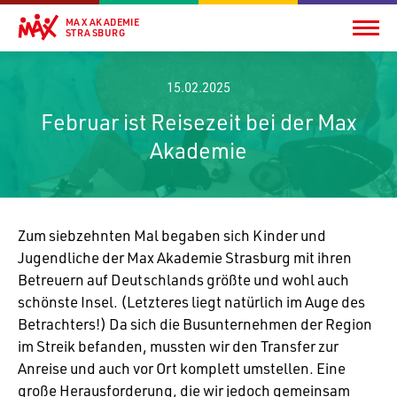
MAX AKADEMIE
STRASBURG
15.02.2025
Februar ist Reisezeit bei der Max
Akademie
Zum sieb­zehnten Mal begaben sich Kinder und
Jugend­liche der Max Akademie Stras­burg mit ihren
Betreuern auf Deutsch­lands größte und wohl auch
schönste Insel. (Letz­teres liegt natür­lich im Auge des
Betrach­ters!) Da sich die Busun­ter­nehmen der Region
im Streik befanden, mussten wir den Transfer zur
Anreise und auch vor Ort komplett umstellen. Eine
große Heraus­for­de­rung, die wir jedoch gemeinsam