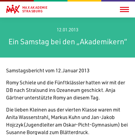
MAX AKADEMIE
STRASBURG
12.01.2013
Ein Samstag bei den „Akademikern“
Sams­tags­be­richt vom 12.Januar 2013
Romy Schiele und die Fünft­klässler hatten wir mit der
DB nach Stral­sund ins Ozea­neum geschickt. Anja
Gärtner unter­stützte Romy an diesem Tag.
Die lieben Kleinen aus der vierten Klasse waren mit
Anita Wasser­strahl, Markus Kuhn und Jan-Jakob
Hojczyk(Jugendleiter am Oskar-Picht-Gymna­sium) bei
Susanne Borg­wald zum Blätterdruck.