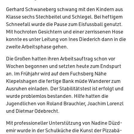
Gerhard Schwa­ne­berg schwang mit den Kindern aus
Klasse sechs Stech­beitel und Schlegel. Bei heftigem
Schnee­fall wurde die Pause zum Eisfuss­ball genutzt.
Mit hoch­roten Gesich­tern und einer zerris­senen Hose
konnte es unter Leitung von Ines Diede­rich dann in die
zweite Arbeits­phase gehen.
Die Großen hatten ihren Arbeits­auf­trag schon vor
Wochen begonnen und setzten heute zum Endspurt
an. Im Früh­jahr wird auf dem Fuchs­berg Nähe
Klepelshagen die fertige Bank müde Wanderer zum
Ausruhen einladen. Der Stabi­li­täts­test ist erfolgt und
wurde problemlos bestanden. Hilfe hatten die
Jugend­li­chen von Roland Brauchler, Joachim Lorenzl
und Dietmar Odebrecht.
Mit profes­sio­neller Unter­stüt­zung von Nadine Düzd­
emir wurde in der Schul­küche die Kunst der Pizza­bä­