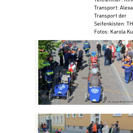
Trans­port: Alex
Trans­port der
Seifen­kisten: 
Fotos: Karola K