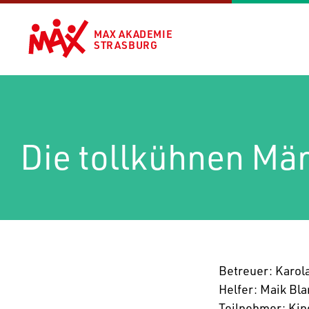
MAX AKADEMIE
STRASBURG
Die tollkühnen Män
Betreuer: Karol
Helfer: Maik Bla
Teil­nehmer: Kin