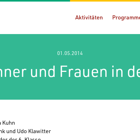
Aktivitäten
Programm
01.05.2014
ner und Frauen in d
a Kuhn
nk und Udo Klawitter
der der 6. Klasse