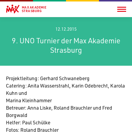
MAX AKADEMIE
STRASBURG
12.12.2015
9. UNO Turnier der Max Akademie
Strasburg
Projekt­lei­tung: Gerhard Schwaneberg
Cate­ring: Anita Wasser­strahl, Karin Odebrecht, Karola
Kuhn und
Marina Kleinhammer
Betreuer: Anna Liske, Roland Brauchler und Fred
Borgwald
Helfer: Paul Schülke
Fotos: Roland Brauchler